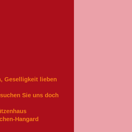
 Geselligkeit lieben
suchen Sie uns doch
ützenhaus
rchen-Hangard