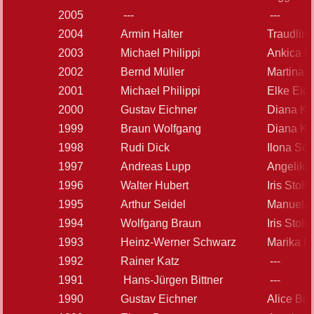
2005
---
---
2004
Armin Halter
Traudlind
2003
Michael Philippi
Ankica D
2002
Bernd Müller
Martina 
2001
Michael Philippi
Elke Eic
2000
Gustav Eichner
Diana K
1999
Braun Wolfgang
Diana K
1998
Rudi Dick
Ilona Sc
1997
Andreas Lupp
Angelika 
1996
Walter Hubert
Iris Stoll
1995
Arthur Seidel
Manuela
1994
Wolfgang Braun
Iris Stoll
1993
Heinz-Werner Schwarz
Marika L
1992
Rainer Katz
---
1991
Hans-Jürgen Bittner
---
1990
Gustav Eichner
Alice Bitt