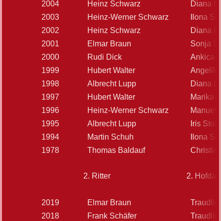
2004
Heinz Schwarz
Diana D
2003
Heinz-Werner Schwarz
Ilona S
2002
Heinz Schwarz
Diana D
2001
Elmar Braun
Sonja Se
2000
Rudi Dick
Ankica D
1999
Hubert Walter
Angelika
1998
Albrecht Lupp
Diana D
1997
Hubert Walter
Marika 
1996
Heinz-Werner Schwarz
Manuela
1995
Albrecht Lupp
Iris Stoll
1994
Martin Schuh
Ilona S
1978
Thomas Baldauf
Christin
2. Ritter
2. Hofda
2019
Elmar Braun
Traudlin
2018
Frank Schäfer
Traudlin