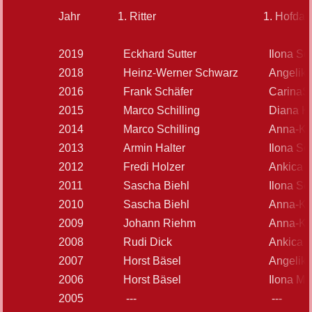
Jahr
1. Ritter
1. Hofda
2019
Eckhard Sutter
Ilona S
2018
Heinz-Werner Schwarz
Angelika
2016
Frank Schäfer
CarinaS
2015
Marco Schilling
Diana K
2014
Marco Schilling
Anna-Ka
2013
Armin Halter
Ilona S
2012
Fredi Holzer
Ankica D
2011
Sascha Biehl
Ilona S
2010
Sascha Biehl
Anna-Ka
2009
Johann Riehm
Anna-Ka
2008
Rudi Dick
Ankica D
2007
Horst Bäsel
Angelika
2006
Horst Bäsel
Ilona Mü
2005
---
---