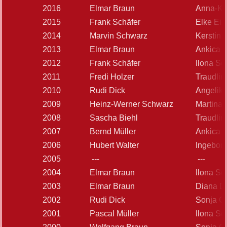
2016
Elmar Braun
Anna-Ka
2015
Frank Schäfer
Elke Eic
2014
Marvin Schwarz
Kerstin 
2013
Elmar Braun
Ankica D
2012
Frank Schäfer
Ilona S
2011
Fredi Holzer
Traudlin
2010
Rudi Dick
Angelika
2009
Heinz-Werner Schwarz
Martina
2008
Sascha Biehl
Traudlin
2007
Bernd Müller
Ankica D
2006
Hubert Walter
Ingebor
2005
---
---
2004
Elmar Braun
Ilona S
2003
Elmar Braun
Diana D
2002
Rudi Dick
Sonja G
2001
Pascal Müller
Ilona S