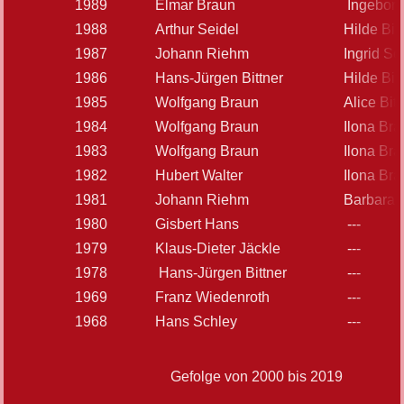
1989
Elmar Braun
Ingebor
1988
Arthur Seidel
Hilde Bit
1987
Johann Riehm
Ingrid Sc
1986
Hans-Jürgen Bittner
Hilde Bit
1985
Wolfgang Braun
Alice Bitt
1984
Wolfgang Braun
Ilona Br
1983
Wolfgang Braun
Ilona Br
1982
Hubert Walter
Ilona Br
1981
Johann Riehm
Barbara 
1980
Gisbert Hans
---
1979
Klaus-Dieter Jäckle
---
1978
Hans-Jürgen Bittner
---
1969
Franz Wiedenroth
---
1968
Hans Schley
---
Gefolge von 2000 bis 2019