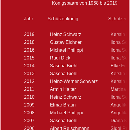
Königspaare von 1968 bis 2019
Jahr
Schützenkönig
Schützenkö
2019
Heinz Schwarz
Kerstin 
2018
Gustav Eichner
Ilona Sc
2016
Michael Philippi
Ilona Sc
2015
Rudi Dick
Ilona Sc
2014
Sascha Biehl
Elke Eic
2013
Sascha Biehl
Kerstin 
2012
Heinz-Werner Schwarz
Kerstin 
2011
Armin Halter
Martina 
2010
Heinz Schwarz
Ilona Sc
2009
Elmar Braun
Angelika 
2008
Michael Philippi
Angelika 
2007
Sascha Biehl
Diana K
2006
Albert Reischmann
Siggi Ruc